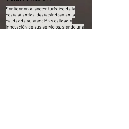
Ser líder en el sector turístico de la
costa atlántica, destacándose en la
calidez de su atención y calidad e
innovación de sus servicios, siendo una
empresa organizada, capacitada y
rentable.
Somos una empresa con una atención
de excelencia que brinda servicios de
calidad en nuestros balnearios y salones
gastronómicos en un ambiente familiar
de descanso, relax, bienestar y con
exquisitas opciones culinarias.
Innovando en sus servicios para lograr
la satisfacción del cliente, en un entorno
natural y único haciendo un lugar
especial para quien lo visita durante
todo el año.
ENCUESTAS